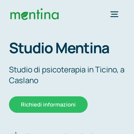
Salta
al
Togg
contenuto
Navig
Studio Mentina
Prestazioni e interventi
Psicologi e psicoterapeuti
Studio di psicoterapia in Ticino, a
Caslano
Disturbi trattati
Richiedi informazioni
Contatti